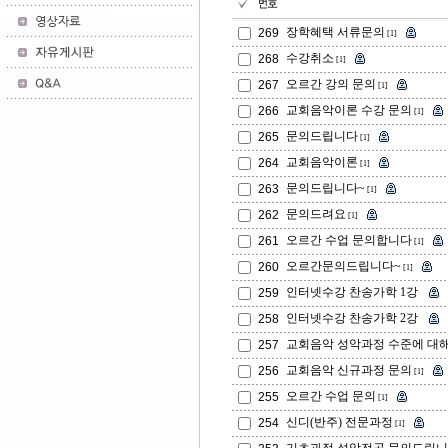
장학혜택 서류문의
269
[1]
수강취소
268
[1]
오르간 강의 문의
267
[1]
교회음악이론 수강 문의
266
[1]
문의드립니다
265
[1]
교회음악이론
264
[1]
문의드립니다~
263
[1]
문의드려요
262
[1]
오르간 수업 문의합니다
261
[1]
오르간문의드립니다~
260
[1]
인터넷수강 찬송가학 1강
259
인터넷수강 찬송가학 2강
258
교회음악 성악과정 수준에 대해 
257
교회음악 신규과정 문의
256
[1]
오르간 수업 문의
255
[1]
신디(반주) 전문과정
254
[1]