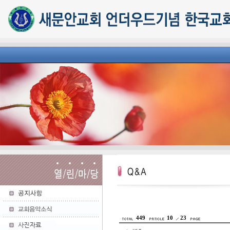
449
10
23