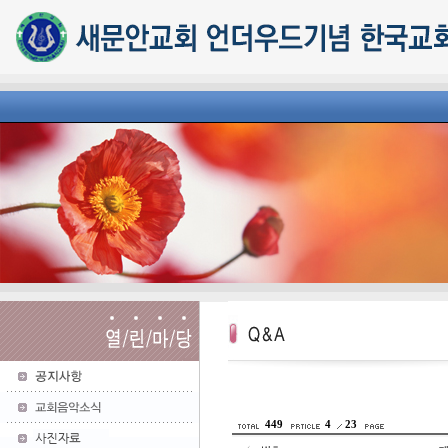
449
4
23