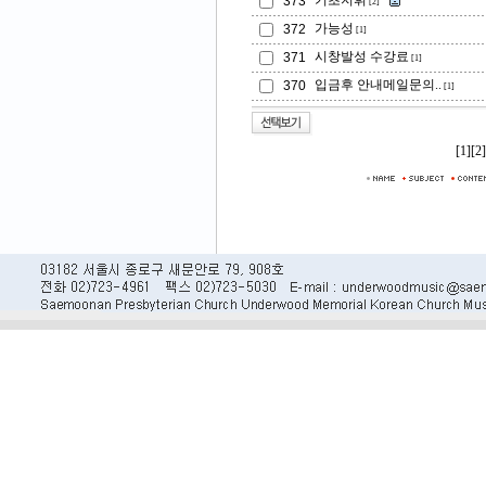
기초지휘
373
[2]
가능성
372
[1]
시창발성 수강료
371
[1]
입금후 안내메일문의..
370
[1]
[1]
[2]