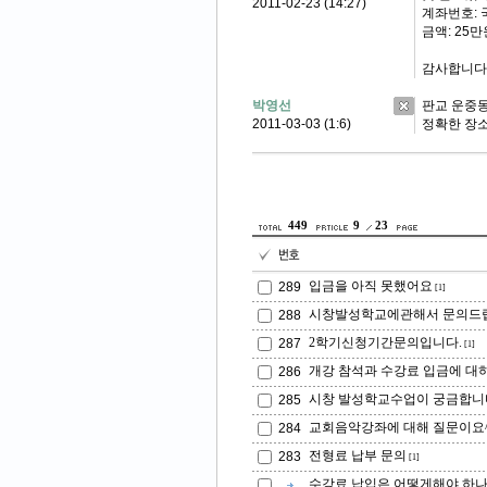
2011-02-23 (14:27)
계좌번호: 국
금액: 25만
감사합니다
박영선
판교 운중동
2011-03-03 (1:6)
정확한 장소
449
9
23
입금을 아직 못했어요
289
[1]
시창발성학교에관해서 문의드
288
2학기신청기간문의입니다.
287
[1]
개강 참석과 수강료 입금에 대
286
시창 발성학교수업이 궁금합니
285
교회음악강좌에 대해 질문이요^
284
전형료 납부 문의
283
[1]
수강료 납입은 어떻게해야 하