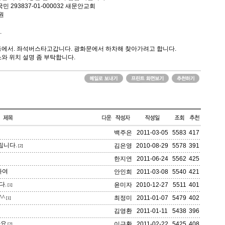
민 293837-01-000032 새문안교회
원
.
에서. 좌석버스타고갑니다. 광화문에서 하차해 찾아가려고 합니다.
와 위치 설명 좀 부탁합니다.
백주은
2011-03-05
5583
417
립니다.
김은영
2010-08-29
5578
391
[2]
한지연
2011-06-24
5562
425
하여
안인희
2011-03-08
5540
421
다.
윤미자
2010-12-27
5511
401
[1]
^
최정미
2011-01-07
5479
402
[1]
김영환
2011-01-11
5438
396
나요
이근환
2011-02-22
5425
408
[2]