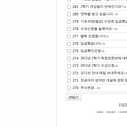
2학기 개강일이 언제인가요?
281
[1]
연락을 받고 싶읍니다..
280
[1]
기초과정(발성) 수강료 입금했
279
수강신청을 놓쳤어요~
278
[1]
탈퇴 요청합니다
277
[1]
입금했습니다.
276
[1]
입금확인요청
275
[1]
2012년 2학기 독창전문반에 대해
274
2012년 2학기 수강신청
273
[2]
오디션 안내 메일 보내주세요
272
[1
전공여자 성악반 개설에 관한 문
271
주소변경...
270
[1]
[1]
[2]