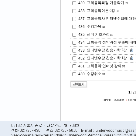
교회음악과정 가을학기
439
[2]
교회음악이론 6강
438
[1]
교회음악사 인터넷수업에 대
437
수강과목
436
[1]
신디 기초과정
435
[1]
교회음악 성악과정 수준에 대해 
434
인터넷수강 찬송가학 2강
433
인터넷수강 찬송가학 1강
432
교회음악 인터넷 강의
431
[1]
수강취소
430
[1]
1
[2]