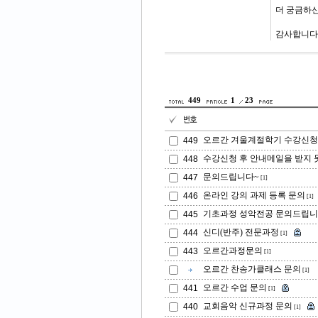
더 궁금하신
감사합니다
449
1
23
오르간 겨울계절학기 수강신청
449
수강신청 후 안내메일을 받지 
448
문의드립니다~
447
[1]
온라인 강의 과제 등록 문의
446
[1]
기초과정 성악전공 문의드립
445
신디(반주) 전문과정
444
[1]
오르간과정문의
443
[1]
오르간 찬송가클래스 문의
[1]
오르간 수업 문의
441
[1]
교회음악 신규과정 문의
440
[1]