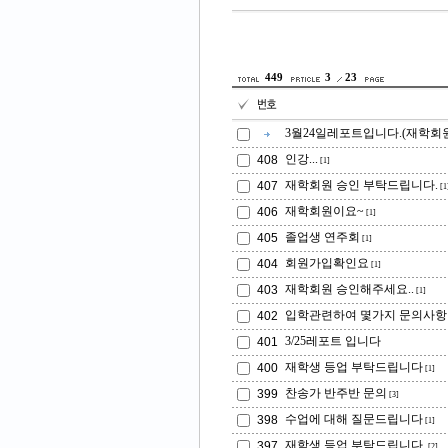
449
3
23
3월24일레포트입니다.(재학회원
인강...
408
[1]
재학회원 승인 부탁드립니다.
407
[1
재학회원이요~
406
[1]
졸업생 연주회
405
[1]
회원가입확인요
404
[1]
재학회원 승인해주세요..
403
[1]
입학관련하여 몇가지 문의사항
402
3/25레포트 입니다
401
재학생 등업 부탁드립니다
400
[1]
찬송가 반주반 문의
399
[3]
수업에 대해 질문드립니다
398
[1]
재학생 등업 부탁드립니다,
397
[2]